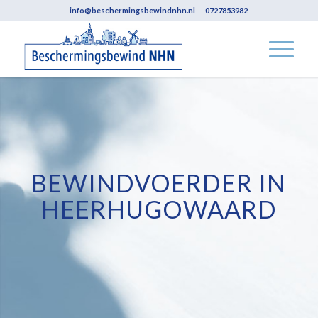
info@beschermingsbewindnhn.nl
0727853982
BEWINDVOERDER IN
HEERHUGOWAARD